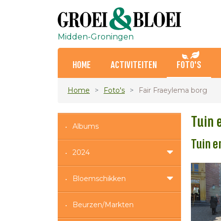
Midden-Groningen
HOME
ACTIVITEITEN
FOTO'S
Home
Foto's
Fair Fraeylema borg
Tuin e
Albums
Tuin e
2024
Bloemschikken
Beurzen/Markten