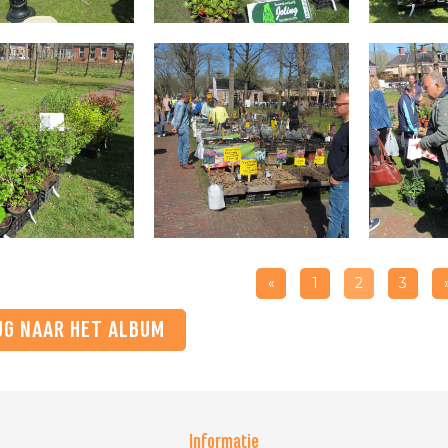
«
1
2
3
UG NAAR HET ALBUM
Informatie