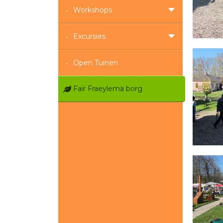
Workshops
Excursies
Open Tuinen
Fair Fraeylema borg