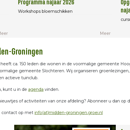
Programma najaar 2026
Opg
naj
e
Workshops bloemschikken
curs
eer
Meer
dden-Groningen
ing heeft ca. 150 leden die wonen in de voormalige gemeente 
oormalige gemeente Slochteren. Wij organiseren groenlezingen, 
 actieve tuinclub.
n, kunt u in de
agenda
vinden.
nieuwtjes of activiteiten van onze afdeling? Abonneer u dan op de
n contact op met
info(at)midden-groningen.groei.nl