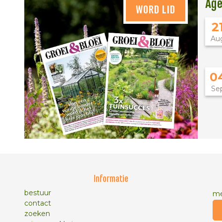
Ag
WORD LID
2
Au
0
Se
Informatie
bestuur
me
contact
zoeken