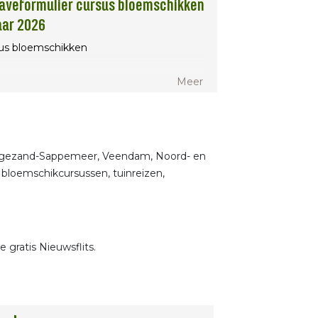
aveformulier cursus bloemschikken
aar 2026
us bloemschikken
Meer
Hoogezand-Sappemeer, Veendam, Noord- en
bloemschikcursussen, tuinreizen,
 gratis Nieuwsflits.