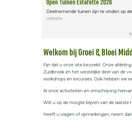
Open Tuinen Estafette 2026
Deelnemende tuinen zijn te vinden op d
website
www.opentuinenestafettegroningen.nl
M
Welkom bij Groei & Bloei Mi
Fijn dat u onze site bezoekt. Onze afdel
Zuidbroek en het westelijke deel van de v
workshops en excursies. Ook hebben we een
Al onze activiteiten en omschrijving hierva
Wilt u op de hoogte blijven van de laatste 
Heeft u vragen of opmerkingen, neem da