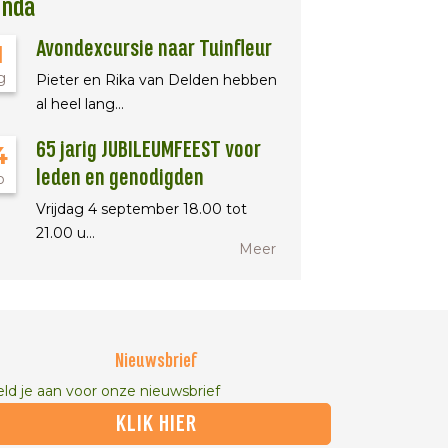
enda
Avondexcursie naar Tuinfleur
1
g
Pieter en Rika van Delden hebben
al heel lang…
65 jarig JUBILEUMFEEST voor
4
leden en genodigden
p
Vrijdag 4 september 18.00 tot
21.00 u…
Meer
Nieuwsbrief
ld je aan voor onze nieuwsbrief
KLIK HIER