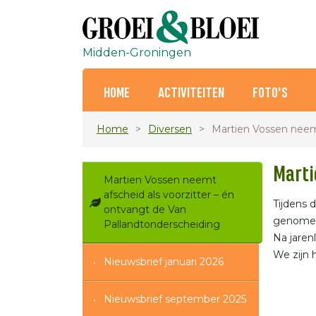
Midden-Groningen
HOME
ACTIVITEITEN
FOTO'S
Home
Diversen
Martien Vossen neemt
Marti
Martien Vossen neemt
afscheid als voorzitter – én
Tijdens 
ontvangt de Van
genomen 
Pallandtonderscheiding
Na jaren
We zijn 
Nieuwsbrief januari 2026
Nieuwsbrief september 2025