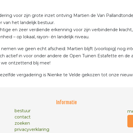
dering voor zijn grote inzet ontving Martien de Van Pallandton
r van het landelijk bestuur.
htige en zeer verdiende erkenning voor zijn verbindende kracht, 
heid – op lokaal, rayon- én landelijk niveau.
 nemen we geen echt afscheid: Martien blijft (voorlopig) nog int
zich actief in voor onder andere de Open Tuinen Estafette en de 
n we ontzettend blij mee!
dezelfde vergadering is Nienke te Velde gekozen tot onze nieuw
Informatie
bestuur
me
contact
zoeken
privacyverklaring