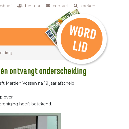
sbrief
bestuur
contact
zoeken
W
O
R
D
L
ID
eiding
– én ontvangt onderscheiding
ft Martien Vossen na 19 jaar afscheid
p over.
vereniging heeft betekend.