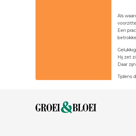
Als waar
voorzitte
Een prac
betrokken
Gelukkig
Hij zet 
Daar zij
Tijdens 