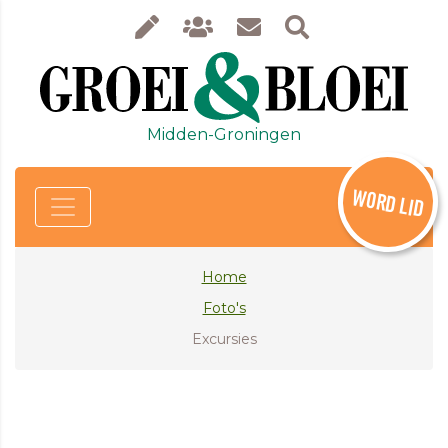
Midden-Groningen
WORD LID
Home
Foto's
Excursies