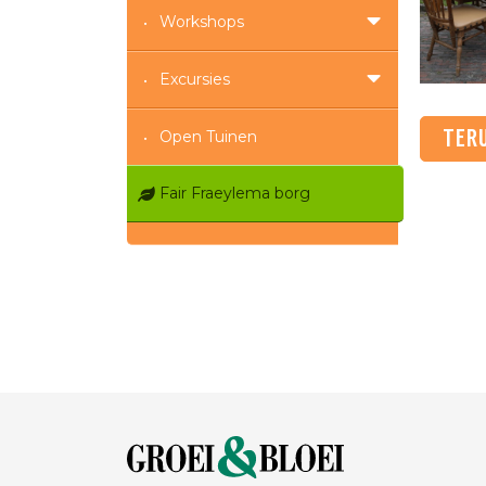
Workshops
Excursies
TER
Open Tuinen
Fair Fraeylema borg