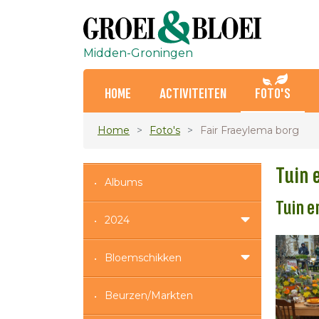
Midden-Groningen
HOME
ACTIVITEITEN
FOTO'S
Home
Foto's
Fair Fraeylema borg
Tuin e
Albums
Tuin e
2024
Bloemschikken
Beurzen/Markten